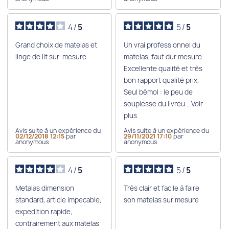
4
/
5
5
/
5
Grand choix de matelas et
Un vrai professionnel du
linge de lit sur-mesure
matelas, faut dur mesure.
Excellente qualité et très
bon rapport qualité prix.
Seul bémol : le peu de
souplesse du livreu
...Voir
plus
Avis suite à un expérience du
Avis suite à un expérience du
02/12/2018 12:15
par
29/11/2021 17:10
par
anonymous
anonymous
4
/
5
5
/
5
Metalas dimension
Très clair et facile à faire
standard, article impecable,
son matelas sur mesure
expedition rapide,
contrairement aux matelas