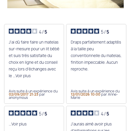
4
/
5
5
/
5
J'ai dû faire faire un matelas
Draps parfaitement adaptés
sur-mesure pour un lit bébé
à la taille peu
et suis très satisfaite du
conventionnelle du matelas,
choix en ligne et du conseil
finition impeccable. Aucun
reçu lors d'échanges avec
reproche.
le
...Voir plus
Avis suite à un expérience du
Avis suite à un expérience du
02/09/2017 21:23
par
12/01/2026 10:00
par Anne-
anonymous
Marie
5
/
5
4
/
5
...Voir plus
J’aurais aimé avoir plus
d’informations sur les