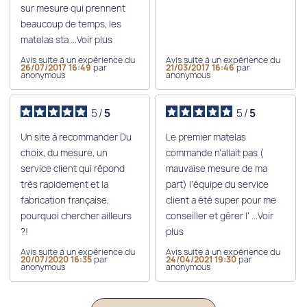
sur mesure qui prennent
beaucoup de temps, les
matelas sta
...Voir plus
Avis suite à un expérience du
Avis suite à un expérience du
26/07/2017 16:49
par
21/03/2017 16:46
par
anonymous
anonymous
5
/
5
5
/
5
Un site à recommander Du
Le premier matelas
choix, du mesure, un
commande n’allait pas (
service client qui répond
mauvaise mesure de ma
très rapidement et la
part) l’équipe du service
fabrication française,
client a été super pour me
pourquoi chercher ailleurs
conseiller et gérer l’
...Voir
?!
plus
Avis suite à un expérience du
Avis suite à un expérience du
20/07/2020 16:35
par
24/04/2021 19:30
par
anonymous
anonymous