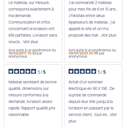
Le matelas, sur mesure,
J'ai commandé 2 matelas
correspond exactement à
pour mes fils de 6 et 10 ans.
ma demande.
J'hésitais entre deux
Communication et infos
épaisseurs de matelas ; j'ai
concernant la livraison ont
appelé le site et on m'a
été parfaites. Livraison sans
proposé des mat
...Voir plus
soucis
...Voir plus
Avis suite à un expérience du
Avis suite à un expérience du
15/02/2017 13:32
par
09/01/2023 23:39
par
anonymous
anonymous
5
/
5
5
/
5
Matelas semblant de bonne
Achat d'un sommier
qualité, dimensions sur
électrique en 90 X 190 . De
mesure conformes à la
la prise de commande
demande, livraison assez
depuis leur site jusqu'à la
rapide. Rapport qualité prix
livraison en passant par le
raisonnable
service client , tout es
...Voir
plus