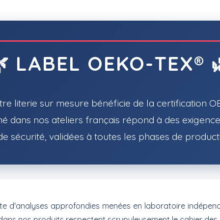
🌿 LABEL OEKO-TEX® 
re literie sur mesure bénéficie de la certification
é dans nos ateliers français répond à des exigences
de sécurité, validées à toutes les phases de product
te d'analyses approfondies menées en laboratoire indépenda
dans nos produits respectent scrupuleusement le cahier des c