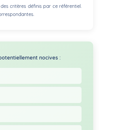
s critères définis par ce référentiel.
correspondantes.
potentiellement nocives :