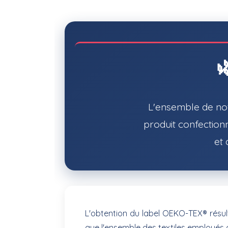
L'ensemble de not
produit confectionn
et 
L'obtention du label OEKO-TEX® résul
que l'ensemble des textiles employés 