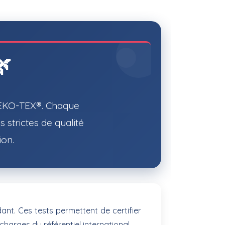

 OEKO-TEX®. Chaque
 strictes de qualité
ion.
nt. Ces tests permettent de certifier
harges du référentiel international.