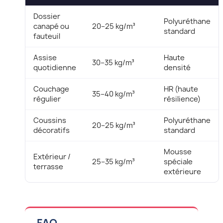
Dossier
Polyuréthane
canapé ou
20–25 kg/m³
standard
fauteuil
Assise
Haute
30–35 kg/m³
quotidienne
densité
Couchage
HR (haute
35–40 kg/m³
régulier
résilience)
Coussins
Polyuréthane
20–25 kg/m³
décoratifs
standard
Mousse
Extérieur /
25–35 kg/m³
spéciale
terrasse
extérieure
FAQ